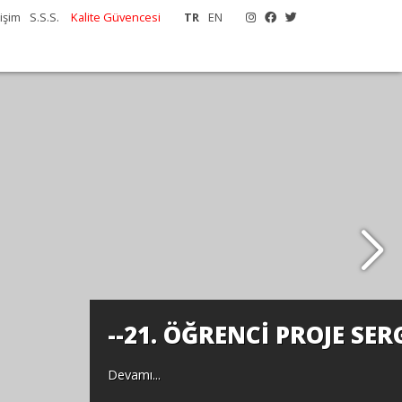
tişim
S.S.S.
Kalite Güvencesi
TR
EN