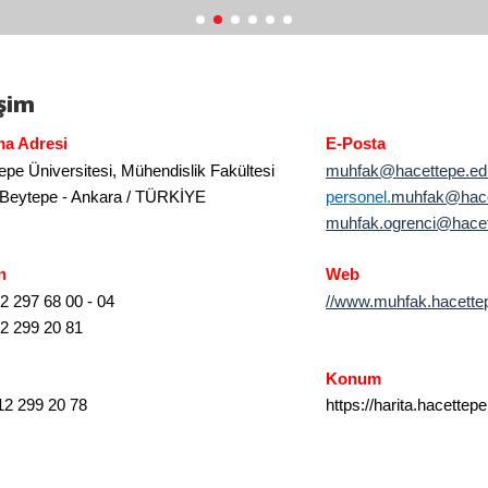
işim
ma Adresi
E-Posta
epe Üniversitesi, Mühendislik Fakültesi
muhfak@hacettepe.edu
Beytepe - Ankara / TÜRKİYE
personel.
muhfak@hacet
muhfak.ogrenci@hacet
n
Web
2 297 68 00 - 04
//www.muhfak.hacettep
2 299 20 81
Konum
2 299 20 78
https://harita.hacettepe