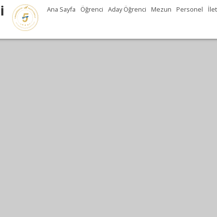
İ
Ana Sayfa
Öğrenci
Aday Öğrenci
Mezun
Personel
İle
GİSİ--