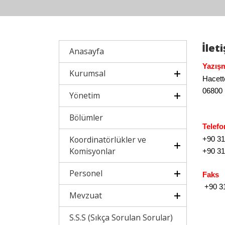
İlet
Anasayfa
Yazış
Kurumsal
Hacett
06800 
Yönetim
Bölümler
Telefo
Koordinatörlükler ve
+90 31
Komisyonlar
+90 31
Personel
Faks
+90 31
Mevzuat
S.S.S (Sıkça Sorulan Sorular)