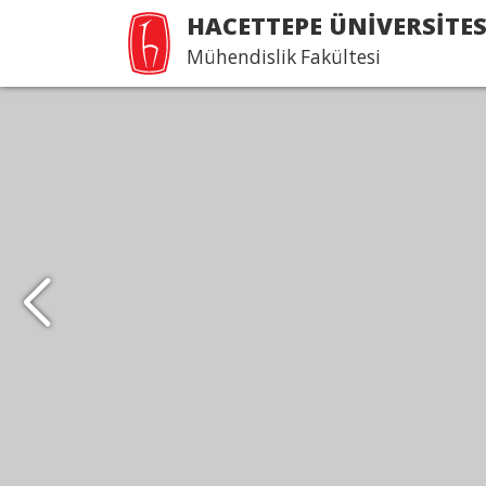
HACETTEPE ÜNİVERSİTES
Mühendislik Fakültesi
--21. ÖĞRENCİ PROJE SER
Devamı...