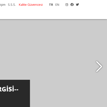
tişim
S.S.S.
Kalite Güvencesi
TR
EN