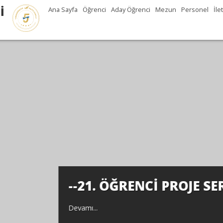
İ
Ana Sayfa
Öğrenci
Aday Öğrenci
Mezun
Personel
İle
GİSİ--